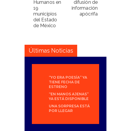
Humanos en
difusión de
19
información
municipios
apócrifa
del Estado
de México
Últimas Noticias
“YO ERA POESÍA” YA
TIENE FECHA DE
ESTRENO
“EN MANOS AJENAS”
YA ESTÁ DISPONIBLE
UNA SORPRESA ESTÁ
POR LLEGAR