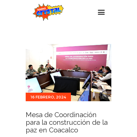
Inicio – Radio Crystal
Estaciones
Eventos
Promociones
Noticias
Para ti
16 FEBRERO, 2024
Contacto
Mesa de Coordinación
para la construcción de la
paz en Coacalco