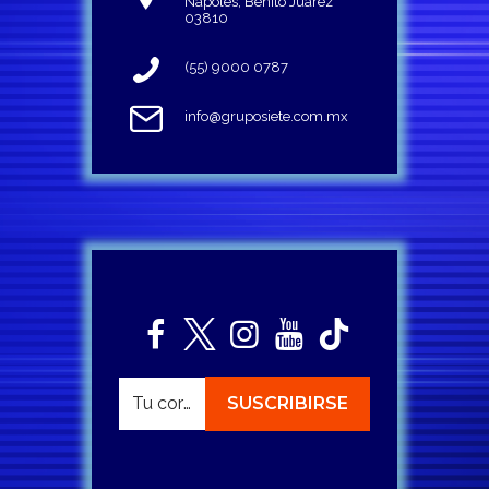
Napoles, Benito Juárez
03810
(55) 9000 0787
info@gruposiete.com.mx