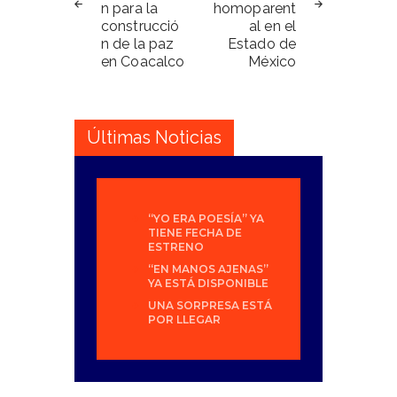
n para la
homoparent
construcció
al en el
n de la paz
Estado de
en Coacalco
México
Últimas Noticias
“YO ERA POESÍA” YA
TIENE FECHA DE
ESTRENO
“EN MANOS AJENAS”
YA ESTÁ DISPONIBLE
UNA SORPRESA ESTÁ
POR LLEGAR