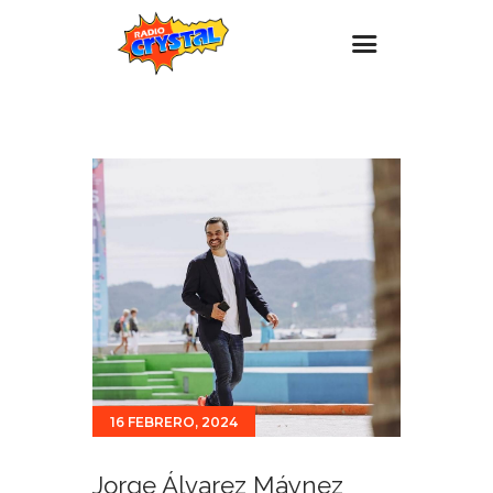
Inicio – Radio Crystal
Estaciones
Eventos
Promociones
Noticias
Para ti
Contacto
16 FEBRERO, 2024
Jorge Álvarez Máynez