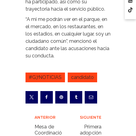
ha participado, así como su
trayectoria hacia el servicio público.
“A mi me podrán ver en el parque, en
el mercado, en los restaurantes, en
los estadios, en cualquier lugar, soy un
ciudadano común”, mencionó el
candidato ante las acusaciones hacia
su conducta.
#G7NOTICIAS
candidato
Navegación
ANTERIOR
SIGUIENTE
de
Mesa de
Primera
Coordinació
adopción
entradas