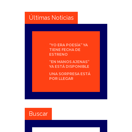
Últimas Noticias
“YO ERA POESÍA” YA
TIENE FECHA DE
ESTRENO
“EN MANOS AJENAS”
YA ESTÁ DISPONIBLE
UNA SORPRESA ESTÁ
POR LLEGAR
Buscar
Buscar: