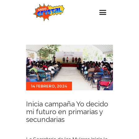
Inicio – Radio Crystal
Estaciones
Eventos
Promociones
Noticias
14 FEBRERO, 2024
Para ti
Contacto
Inicia campaña Yo decido
mi futuro en primarias y
secundarias