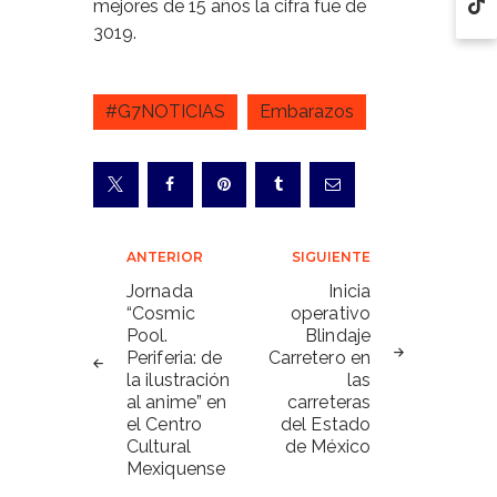
mejores de 15 años la cifra fue de
3019.
#G7NOTICIAS
Embarazos
Navegación
ANTERIOR
SIGUIENTE
de
Jornada
Inicia
“Cosmic
operativo
entradas
Pool.
Blindaje
Periferia: de
Carretero en
la ilustración
las
al anime” en
carreteras
el Centro
del Estado
Cultural
de México
Mexiquense