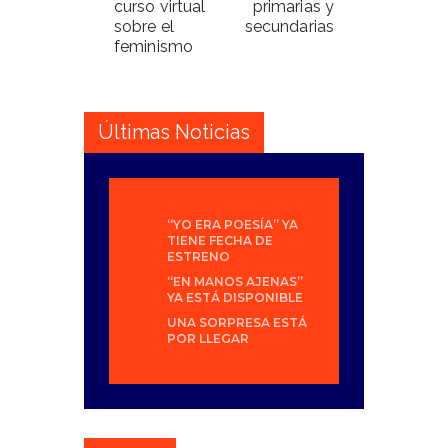
curso virtual
primarias y
sobre el
secundarias
feminismo
Últimas Noticias
“YO ERA POESÍA” YA
TIENE FECHA DE
ESTRENO
“EN MANOS AJENAS”
YA ESTÁ DISPONIBLE
UNA SORPRESA ESTÁ
POR LLEGAR