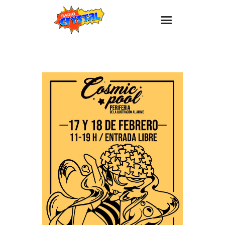
Inicio – Radio Crystal
Estaciones
Eventos
Promociones
Noticias
Para ti
Contacto