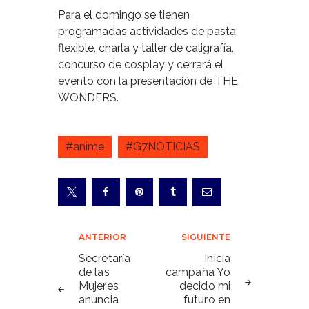
Para el domingo se tienen
programadas actividades de pasta
flexible, charla y taller de caligrafía,
concurso de cosplay y cerrará el
evento con la presentación de THE
WONDERS.
#anime
#G7NOTICIAS
Navegación
ANTERIOR
SIGUIENTE
de
Secretaría
Inicia
de las
campaña Yo
entradas
Mujeres
decido mi
anuncia
futuro en