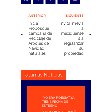
Navegación
ANTERIOR
SIGUIENTE
de
Inicia
Invita Imevis
Probosque
a
entradas
campaña de
mexiquense
Reciclaje de
s a
Árboles de
regularizar
Navidad
su
naturales
propiedad
Últimas Noticias
“YO ERA POESÍA” YA
TIENE FECHA DE
ESTRENO
“EN MANOS AJENAS”