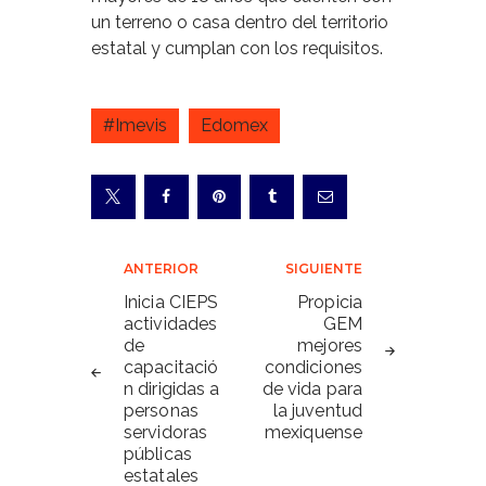
un terreno o casa dentro del territorio
estatal y cumplan con los requisitos.
#Imevis
Edomex
Navegación
ANTERIOR
SIGUIENTE
de
Inicia CIEPS
Propicia
actividades
GEM
entradas
de
mejores
capacitació
condiciones
n dirigidas a
de vida para
personas
la juventud
servidoras
mexiquense
públicas
estatales