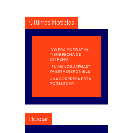
Últimas Noticias
“YO ERA POESÍA” YA
TIENE FECHA DE
ESTRENO
“EN MANOS AJENAS”
YA ESTÁ DISPONIBLE
UNA SORPRESA ESTÁ
POR LLEGAR
Buscar