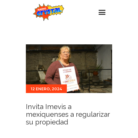
Inicio – Radio Crystal
Estaciones
Eventos
Promociones
Noticias
12 ENERO, 2024
Para ti
Contacto
Invita Imevis a
mexiquenses a regularizar
su propiedad