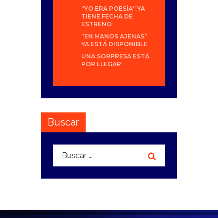
“YO ERA POESÍA” YA
TIENE FECHA DE
ESTRENO
“EN MANOS AJENAS”
YA ESTÁ DISPONIBLE
UNA SORPRESA ESTÁ
POR LLEGAR
Buscar
Buscar: