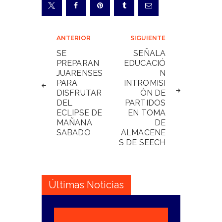
Navegación
ANTERIOR
SIGUIENTE
de
SE
SEÑALA
PREPARAN
EDUCACIÓ
entradas
JUARENSES
N
PARA
INTROMISI
DISFRUTAR
ÓN DE
DEL
PARTIDOS
ECLIPSE DE
EN TOMA
MAÑANA
DE
SABADO
ALMACENE
S DE SEECH
Últimas Noticias