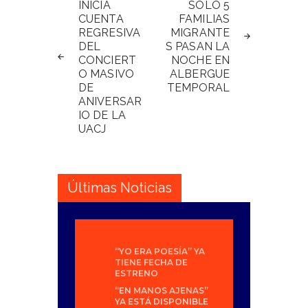
de
INICIA
SOLO 5
CUENTA
FAMILIAS
entradas
REGRESIVA
MIGRANTE
DEL
S PASAN LA
CONCIERT
NOCHE EN
O MASIVO
ALBERGUE
DE
TEMPORAL
ANIVERSAR
IO DE LA
UACJ
Últimas Noticias
“YO ERA POESÍA” YA
TIENE FECHA DE
ESTRENO
“EN MANOS AJENAS”
YA ESTÁ DISPONIBLE