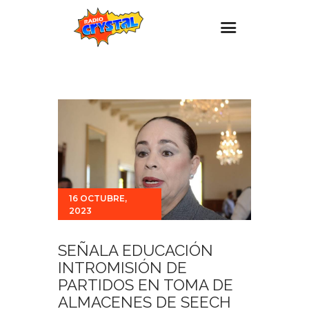
Inicio – Radio Crystal
Estaciones
Eventos
Promociones
Noticias
16 OCTUBRE,
Para ti
2023
Contacto
SEÑALA EDUCACIÓN
INTROMISIÓN DE
PARTIDOS EN TOMA DE
ALMACENES DE SEECH