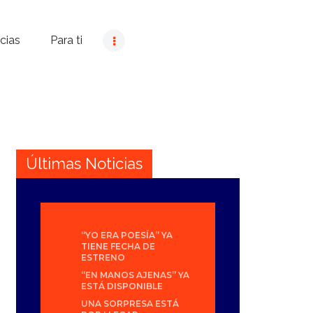
cias
Para ti
Últimas Noticias
“YO ERA POESÍA” YA
TIENE FECHA DE
ESTRENO
“EN MANOS AJENAS” YA
ESTÁ DISPONIBLE
UNA SORPRESA ESTÁ