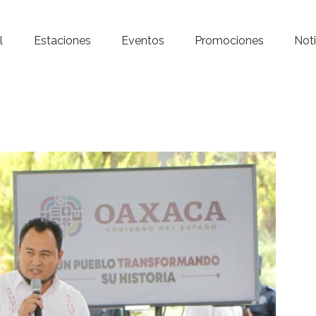
Inicio – Radio Crystal
l
Estaciones
Eventos
Promociones
Noti
Estaciones
Eventos
Promociones
Noticias
Para ti
Contacto