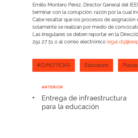
Emilio Montero Pérez, Director General del I
terminar con la corrupción, razón por la cual inv
Cabe resaltar que los procesos de asignación 
solamente se realizan por medio de convocato
Las irregulares se deben reportar en la Direcci
291 27 51 o al correo electrónico
legal.dsj@ie
#G7NOTICIAS
Educación
Plazas
Navegación
ANTERIOR
Entrega de infraestructura
de
para la educación
entradas