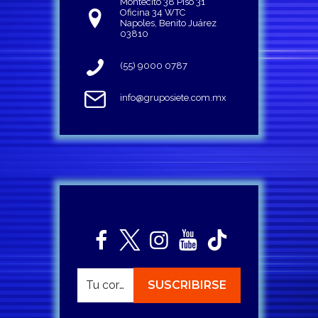
Montecito 38 Piso 31
Oficina 34 WTC
Napoles, Benito Juárez
03810
(55) 9000 0787
info@gruposiete.com.mx