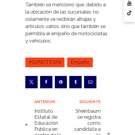
También se mencionó que, debido a
la ubicación de las sucursales, no
solamente se recibirán alhajas y
artículos varios, sino que también se
permitirá el empeño de motocicletas
y vehículos.
#G7NOTICIAS
Empeño
Navegación
ANTERIOR
SIGUIENTE
de
Instituto
Sheinbaum
Estatal de
se registra
entradas
Educación
como
Pública en
candidata a