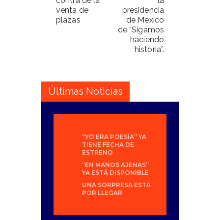
contra de la
la
venta de
presidencia
plazas
de México
de “Sigamos
haciendo
historia”.
Últimas Noticias
“YO ERA POESÍA” YA
TIENE FECHA DE
ESTRENO
“EN MANOS AJENAS”
YA ESTÁ DISPONIBLE
UNA SORPRESA ESTÁ
POR LLEGAR