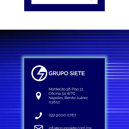
Montecito 38 Piso 31
Oficina 34 WTC
Napoles, Benito Juárez
03810
(55) 9000 0787
info@gruposiete.com.mx