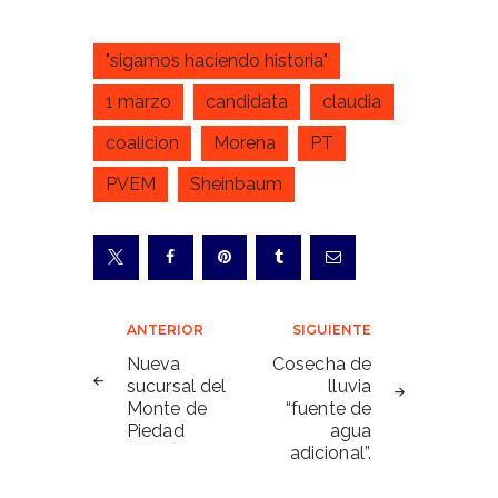
"sigamos haciendo historia"
1 marzo
candidata
claudia
coalicion
Morena
PT
PVEM
Sheinbaum
Navegación
ANTERIOR
SIGUIENTE
de
Nueva
Cosecha de
sucursal del
lluvia
entradas
Monte de
“fuente de
Piedad
agua
adicional”.