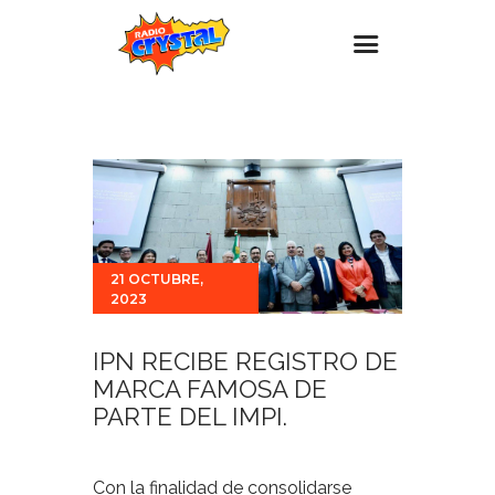
Inicio – Radio Crystal
Estaciones
Eventos
Promociones
21 OCTUBRE,
Noticias
2023
Para ti
IPN RECIBE REGISTRO DE
Contacto
MARCA FAMOSA DE
PARTE DEL IMPI.
Con la finalidad de consolidarse