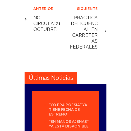
Navegación
ANTERIOR
SIGUIENTE
de
NO
PRÁCTICA
CIRCULA: 21
DELICUENC
entradas
OCTUBRE.
IAL EN
CARRETER
AS
FEDERALES
.
Últimas Noticias
“YO ERA POESÍA” YA
TIENE FECHA DE
ESTRENO
“EN MANOS AJENAS”
YA ESTÁ DISPONIBLE