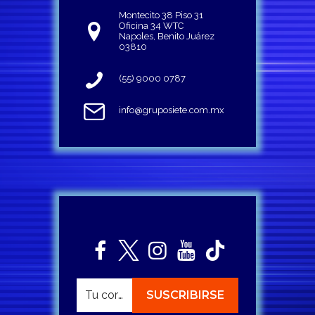
Montecito 38 Piso 31
Oficina 34 WTC
Napoles, Benito Juárez
03810
(55) 9000 0787
info@gruposiete.com.mx