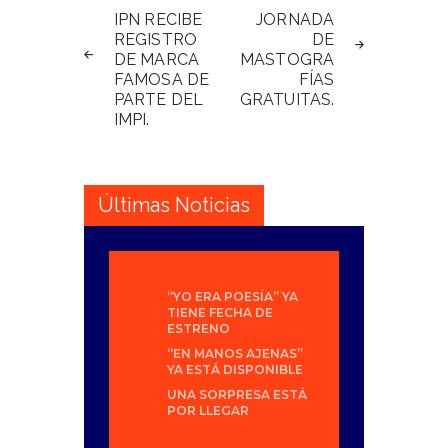
de
IPN RECIBE
JORNADA
REGISTRO
DE
entradas
DE MARCA
MASTOGRA
FAMOSA DE
FÍAS
PARTE DEL
GRATUITAS.
IMPI.
Últimas Noticias
“YO ERA POESÍA” YA
TIENE FECHA DE
ESTRENO
“EN MANOS AJENAS”
YA ESTÁ DISPONIBLE
UNA SORPRESA ESTÁ
POR LLEGAR