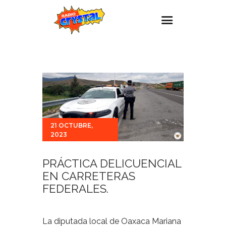
Inicio – Radio Crystal
Estaciones
Eventos
Promociones
21 OCTUBRE,
Noticias
2023
Para ti
PRÁCTICA DELICUENCIAL
Contacto
EN CARRETERAS
FEDERALES.
La diputada local de Oaxaca Mariana