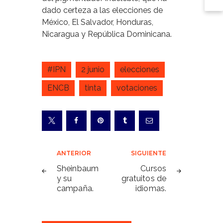
dado certeza a las elecciones de
México, El Salvador, Honduras,
Nicaragua y República Dominicana.
#IPN
2 junio
elecciones
ENCB
tinta
votaciones
Navegación
ANTERIOR
SIGUIENTE
de
Sheinbaum
Cursos
y su
gratuitos de
entradas
campaña.
idiomas.