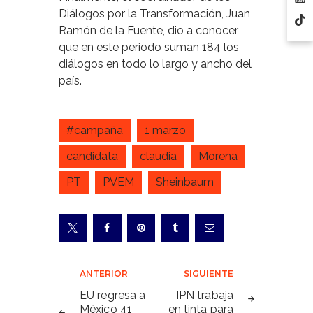
Diálogos por la Transformación, Juan
Ramón de la Fuente, dio a conocer
que en este periodo suman 184 los
diálogos en todo lo largo y ancho del
país.
#campaña
1 marzo
candidata
claudia
Morena
PT
PVEM
Sheinbaum
Navegación
ANTERIOR
SIGUIENTE
de
EU regresa a
IPN trabaja
México 41
en tinta para