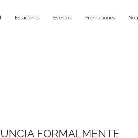
Inicio – Radio Crystal
l
Estaciones
Eventos
Promociones
Noti
Estaciones
Eventos
Promociones
Noticias
Para ti
Contacto
ENUNCIA FORMALMENTE