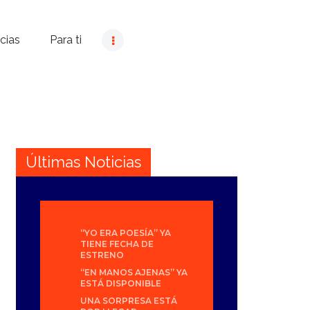
cias
Para ti
Últimas Noticias
“YO ERA POESÍA” YA
TIENE FECHA DE
ESTRENO
“EN MANOS AJENAS” YA
ESTÁ DISPONIBLE
UNA SORPRESA ESTÁ