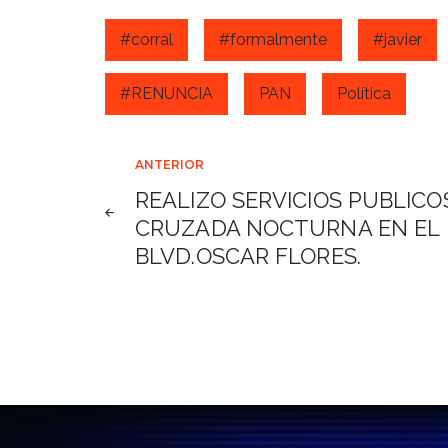
#corral
#formalmente
#javier
#RENUNCIA
PAN
Política
Navegación
ANTERIOR
REALIZO SERVICIOS PUBLICO
de
CRUZADA NOCTURNA EN EL
BLVD.OSCAR FLORES.
entradas