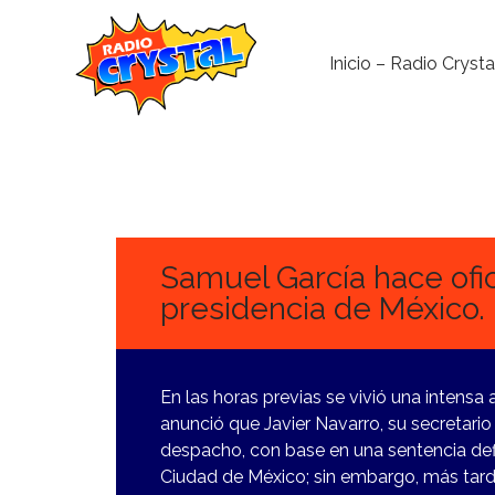
Inicio – Radio Crysta
3
DICIEMBRE,
2023
Samuel García hace ofic
presidencia de México.
En las horas previas se vivió una intensa
anunció que Javier Navarro, su secretar
despacho, con base en una sentencia defi
Ciudad de México; sin embargo, más tard