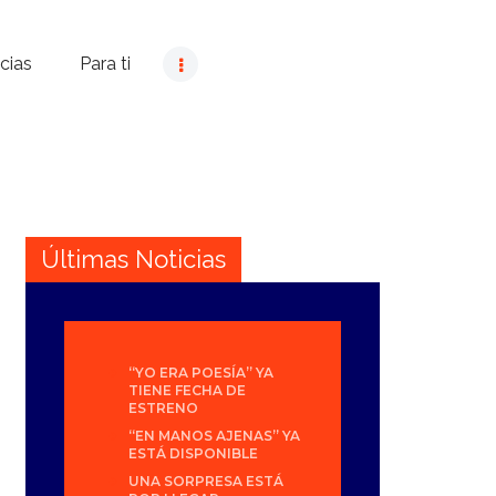
cias
Para ti
Últimas Noticias
“YO ERA POESÍA” YA
TIENE FECHA DE
ESTRENO
“EN MANOS AJENAS” YA
ESTÁ DISPONIBLE
UNA SORPRESA ESTÁ