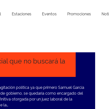
Inicio – Radio Crystal
l
Estaciones
Eventos
Promociones
Noti
Estaciones
Eventos
Promociones
Noticias
ial que no buscará la
Para ti
Contacto
 agitación política ya que primero Samuel García
io de gobierno, se quedaría como encargado del
nitiva otorgada por un juez laboral de la
e la…