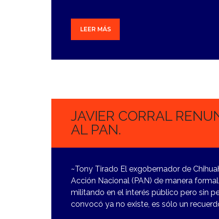
LEER MÁS
10
NOVIEMBRE,
2023
JAVIER CORRAL REN
AL PAN.
~Tony Tirado El exgobernador de Chihuahu
Acción Nacional (PAN) de manera formal. “
militando en el interés público pero sin p
convocó ya no existe, es sólo un recuerdo