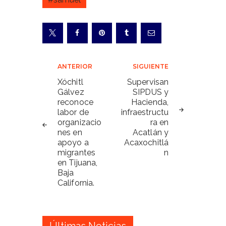
Navegación
ANTERIOR
SIGUIENTE
de
Xóchitl
Supervisan
Gálvez
SIPDUS y
entradas
reconoce
Hacienda,
labor de
infraestructu
organizacio
ra en
nes en
Acatlán y
apoyo a
Acaxochitlá
migrantes
n
en Tijuana,
Baja
California.
Últimas Noticias