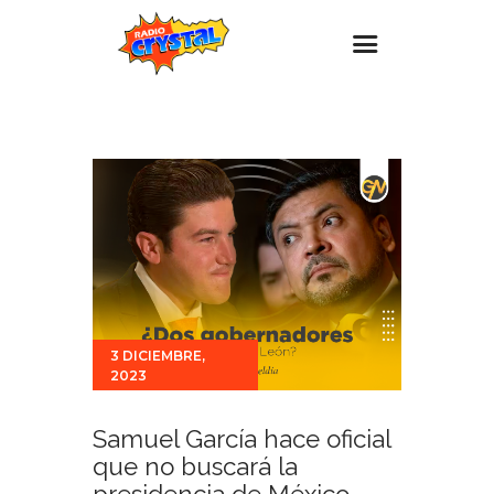
Inicio – Radio Crystal
Estaciones
Eventos
Promociones
Noticias
Para ti
3 DICIEMBRE,
Contacto
2023
Samuel García hace oficial
que no buscará la