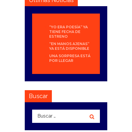
“YO ERA POESÍA” YA
TIENE FECHA DE
ESTRENO
“EN MANOS AJENAS”
YA ESTÁ DISPONIBLE
UNA SORPRESA ESTÁ
POR LLEGAR
Buscar
Buscar: