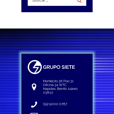
Montecito 38 Piso 31
Oficina 34 WTC
Napoles, Benito Juárez
03810
(55) 9000 0787