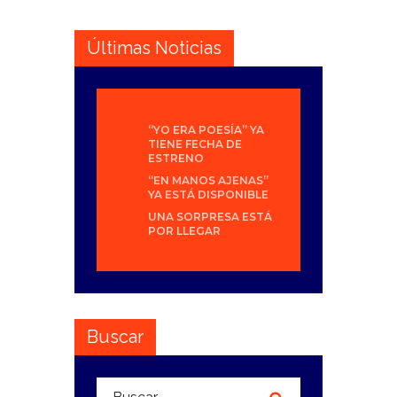
Últimas Noticias
“YO ERA POESÍA” YA
TIENE FECHA DE
ESTRENO
“EN MANOS AJENAS”
YA ESTÁ DISPONIBLE
UNA SORPRESA ESTÁ
POR LLEGAR
Buscar
Buscar: