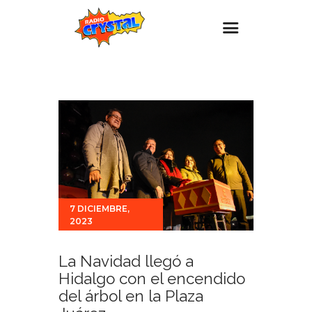
Inicio – Radio Crystal
Estaciones
Eventos
Promociones
Noticias
Para ti
7 DICIEMBRE,
2023
Contacto
La Navidad llegó a
Hidalgo con el encendido
del árbol en la Plaza