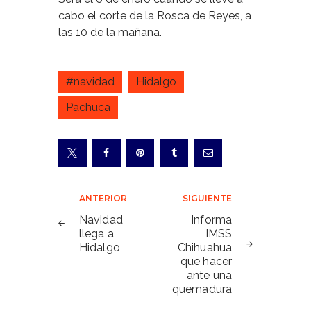
cabo el corte de la Rosca de Reyes, a
las 10 de la mañana.
#navidad
Hidalgo
Pachuca
Navegación
ANTERIOR
SIGUIENTE
de
Navidad
Informa
llega a
IMSS
entradas
Hidalgo
Chihuahua
que hacer
ante una
quemadura