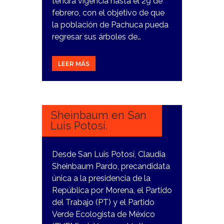
tendrá vigencia hasta el 29 de
febrero, con el objetivo de que
la población de Pachuca pueda
regresar sus árboles de…
LEER MÁS
20
DICIEMBRE,
2023
Sheinbaum en San
Luis Potosí.
Desde San Luis Potosí, Claudia
Sheinbaum Pardo, precandidata
única a la presidencia de la
República por Morena, el Partido
del Trabajo (PT) y el Partido
Verde Ecologista de México