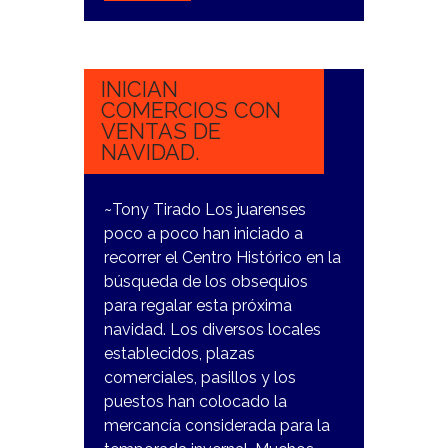
27
NOVIEMBRE,
2023
INICIAN
COMERCIOS CON
VENTAS DE
NAVIDAD.
~Tony Tirado Los juarenses
poco a poco han iniciado a
recorrer el Centro Histórico en la
búsqueda de los obsequios
para regalar esta próxima
navidad. Los diversos locales
establecidos, plazas
comerciales, pasillos y los
puestos han colocado la
mercancía considerada para la