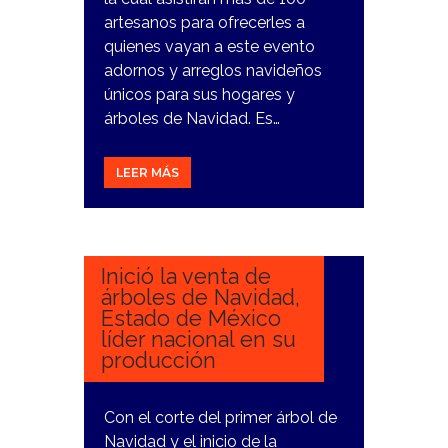
artesanos para ofrecerles a
quienes vayan a este evento
adornos y arreglos navideños
únicos para sus hogares y
árboles de Navidad. Es…
LEER MÁS
10
NOVIEMBRE,
2023
Inició la venta de
árboles de Navidad,
Estado de México
líder nacional en su
producción
Con el corte del primer árbol de
Navidad y el inicio de la