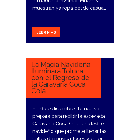
temporada invernal. Muchos
muestran ya ropa desde casual,
…
LEER MÁS
24
NOVIEMBRE,
2023
La Magia Navideña
Iluminará Toluca
con el Regreso de
la Caravana Coca
Cola
El 16 de diciembre, Toluca se
prepara para recibir la esperada
Caravana Coca Cola, un desfile
navideño que promete llenar las
calles de música, luces y color.