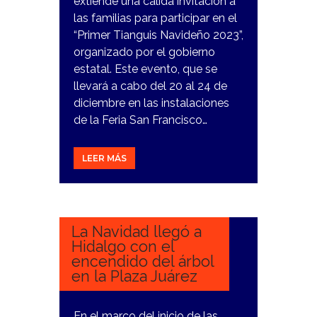
extiende una cálida invitación a
las familias para participar en el
“Primer Tianguis Navideño 2023”,
organizado por el gobierno
estatal. Este evento, que se
llevará a cabo del 20 al 24 de
diciembre en las instalaciones
de la Feria San Francisco…
LEER MÁS
7
DICIEMBRE,
2023
La Navidad llegó a
Hidalgo con el
encendido del árbol
en la Plaza Juárez
En el marco del inicio de las