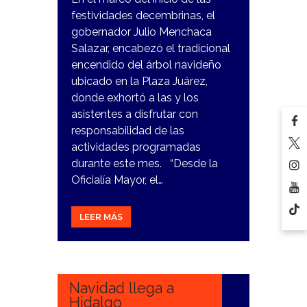
festividades decembrinas, el
gobernador Julio Menchaca
Salazar, encabezó el tradicional
encendido del árbol navideño
ubicado en la Plaza Juárez,
donde exhortó a las y los
asistentes a disfrutar con
responsabilidad de las
actividades programadas
durante este mes. “Desde la
Oficialía Mayor, el…
LEER MÁS
7
DICIEMBRE,
2023
Navidad llega a
Hidalgo