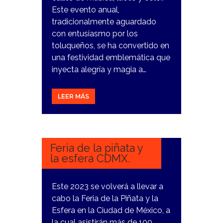
Este evento anual,
tradicionalmente aguardado
con entusiasmo por los
toluqueños, se ha convertido en
una festividad emblemática que
inyecta alegría y magia a…
LEER MÁS
17
NOVIEMBRE,
2023
Feria de la piñata y
la esfera CDMX.
Este 2023 se volverá a llevar a
cabo la Feria de la Piñata y la
Esfera en la Ciudad de México, a
la cual asistirán más de 100