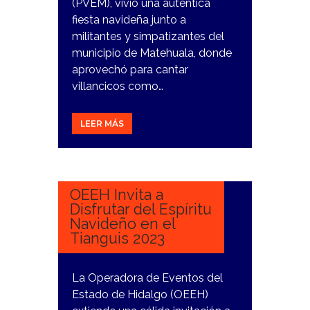
(PVEM), vivió una auténtica
fiesta navideña junto a
militantes y simpatizantes del
municipio de Matehuala, donde
aprovechó para cantar
villancicos como…
LEER MÁS
19
DICIEMBRE,
2023
OEEH Invita a
Disfrutar del Espíritu
Navideño en el
Tianguis 2023
La Operadora de Eventos del
Estado de Hidalgo (OEEH)