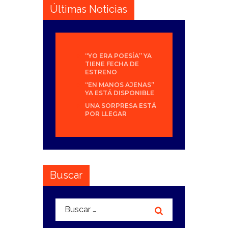
Últimas Noticias
“YO ERA POESÍA” YA
TIENE FECHA DE
ESTRENO
“EN MANOS AJENAS”
YA ESTÁ DISPONIBLE
UNA SORPRESA ESTÁ
POR LLEGAR
Buscar
Buscar: