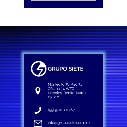
Montecito 38 Piso 31
Oficina 34 WTC
Napoles, Benito Juárez
03810
(55) 9000 0787
info@gruposiete.com.mx