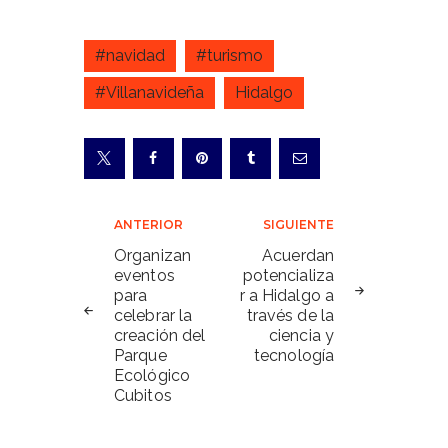
#navidad
#turismo
#Villanavideña
Hidalgo
Navegación
ANTERIOR
SIGUIENTE
de
Organizan
Acuerdan
eventos
potencializa
entradas
para
r a Hidalgo a
celebrar la
través de la
creación del
ciencia y
Parque
tecnología
Ecológico
Cubitos