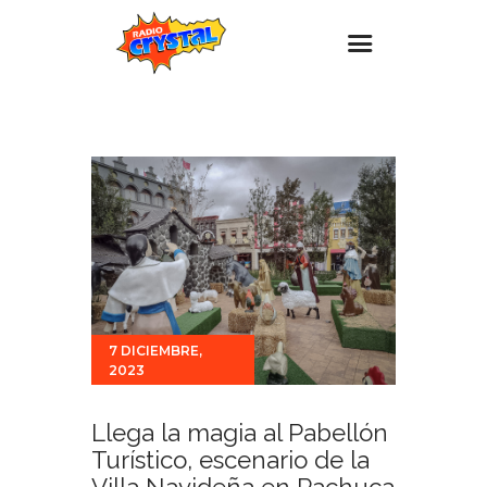
Inicio – Radio Crystal
Estaciones
Eventos
Promociones
Noticias
Para ti
7 DICIEMBRE,
Contacto
2023
Llega la magia al Pabellón
Turístico, escenario de la