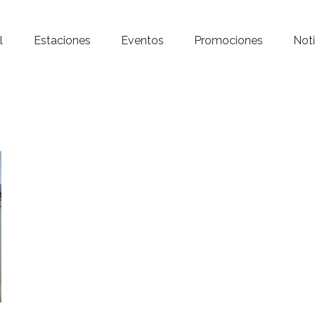
Inicio – Radio Crystal
l
Estaciones
Eventos
Promociones
Noti
Estaciones
Eventos
Promociones
Noticias
Para ti
Contacto