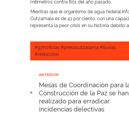
milimetros contra 801 del año pasado.
Mientras que el organismo de agua federal in
Cutzamala es de 41 por ciento, con una capac
representa la peor crisis en su historia debido
#g7noticias #presacutzalama #lluvias
#reduccion
Navegación
ANTERIOR
Mesas de Coordinación para l
de
Construcción de la Paz se han
realizado para erradicar
entradas
incidencias delectivas