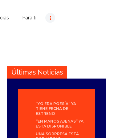
cias
Para ti
Últimas Noticias
“YO ERA POESÍA” YA
TIENE FECHA DE
ESTRENO
“EN MANOS AJENAS” YA
ESTÁ DISPONIBLE
UNA SORPRESA ESTÁ