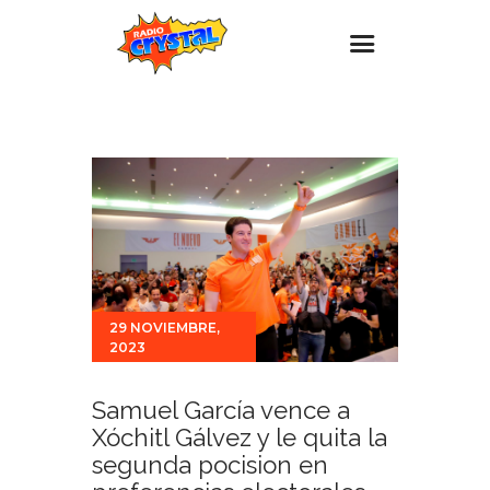
Inicio – Radio Crystal
Estaciones
Eventos
Promociones
Noticias
Para ti
29 NOVIEMBRE,
2023
Contacto
Samuel García vence a
Xóchitl Gálvez y le quita la
segunda pocision en