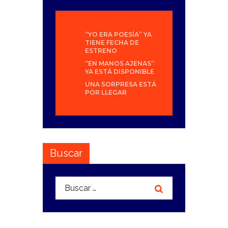
“YO ERA POESÍA” YA
TIENE FECHA DE
ESTRENO
“EN MANOS AJENAS”
YA ESTÁ DISPONIBLE
UNA SORPRESA ESTÁ
POR LLEGAR
Buscar
Buscar: