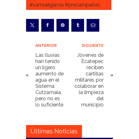
#samuelgarcia #precampañas
Navegación
ANTERIOR
SIGUIENTE
de
Las lluvias
Jóvenes de
han tenido
Ecatepec
entradas
un ligero
reciben
aumento de
cartillas
agua en el
militares por
Sistema
colaborar en
Cutzamala,
la limpieza
pero no es
del
lo suficiente
municipio
Últimas Noticias