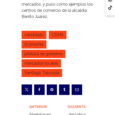
mercados, y puso como ejemplos los
centros de comercio de la alcaldía
Benito Juárez.
candidato
CDMX
Economía
jefatura de gobierno
mercados locales
Santiago Taboada
Navegación
ANTERIOR
SIGUIENTE
Sheinbaum
Iniciativa