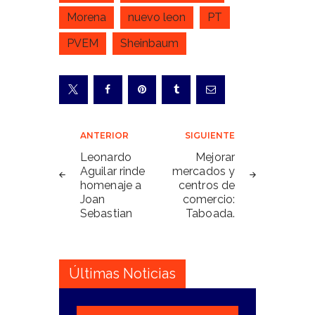
Morena
nuevo leon
PT
PVEM
Sheinbaum
Navegación
ANTERIOR
SIGUIENTE
de
Leonardo
Mejorar
Aguilar rinde
mercados y
entradas
homenaje a
centros de
Joan
comercio:
Sebastian
Taboada.
Últimas Noticias