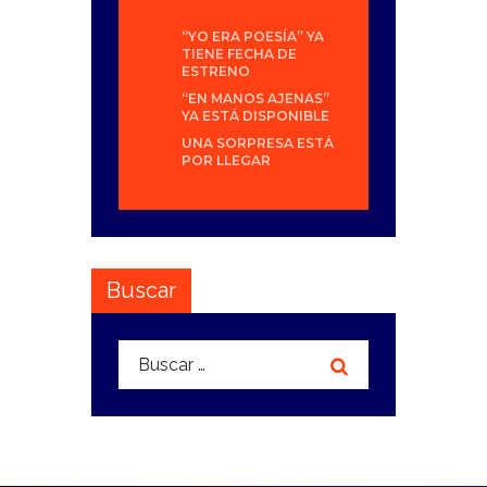
“YO ERA POESÍA” YA
TIENE FECHA DE
ESTRENO
“EN MANOS AJENAS”
YA ESTÁ DISPONIBLE
UNA SORPRESA ESTÁ
POR LLEGAR
Buscar
Buscar: