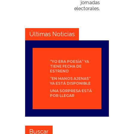
jornadas
electorales.
Últimas Noticias
“YO ERA POESÍA” YA
TIENE FECHA DE
ESTRENO
“EN MANOS AJENAS”
YA ESTÁ DISPONIBLE
UNA SORPRESA ESTÁ
POR LLEGAR
Buscar