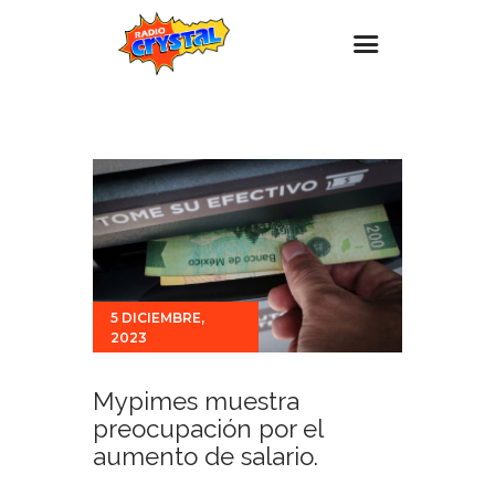
Inicio – Radio Crystal
Estaciones
Eventos
Promociones
Noticias
5 DICIEMBRE,
Para ti
2023
Contacto
Mypimes muestra
preocupación por el
aumento de salario.