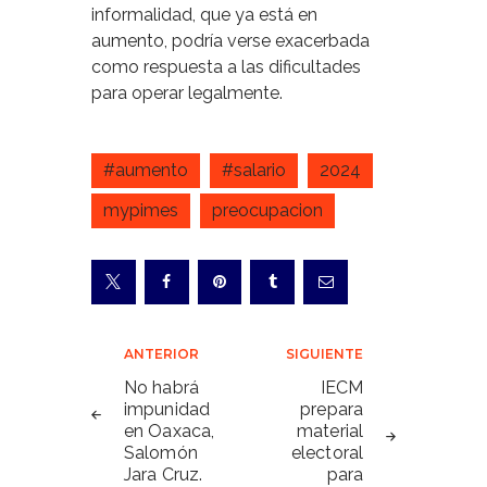
informalidad, que ya está en
aumento, podría verse exacerbada
como respuesta a las dificultades
para operar legalmente.
#aumento
#salario
2024
mypimes
preocupacion
Navegación
ANTERIOR
SIGUIENTE
de
No habrá
IECM
impunidad
prepara
entradas
en Oaxaca,
material
Salomón
electoral
Jara Cruz.
para