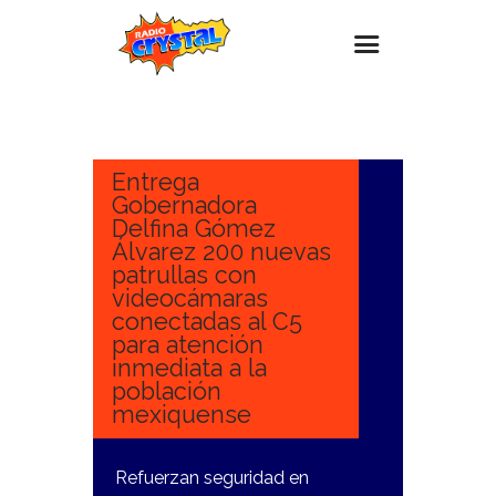
30
ENERO,
Inicio – Radio Crystal
2025
Estaciones
Entrega
Gobernadora
Eventos
Delfina Gómez
Álvarez 200 nuevas
Promociones
patrullas con
Noticias
videocámaras
conectadas al C5
Para ti
para atención
inmediata a la
Contacto
población
mexiquense
Refuerzan seguridad en