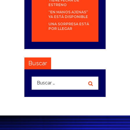
TIENE FECHA DE
ESTRENO
“EN MANOS AJENAS”
YA ESTÁ DISPONIBLE
UNA SORPRESA ESTÁ
POR LLEGAR
Buscar
Buscar: