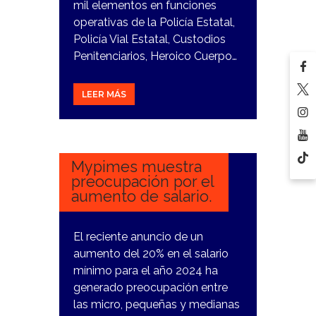
mil elementos en funciones
operativas de la Policía Estatal,
Policía Vial Estatal, Custodios
Penitenciarios, Heroico Cuerpo…
LEER MÁS
5
DICIEMBRE,
2023
Mypimes muestra
preocupación por el
aumento de salario.
El reciente anuncio de un
aumento del 20% en el salario
mínimo para el año 2024 ha
generado preocupación entre
las micro, pequeñas y medianas