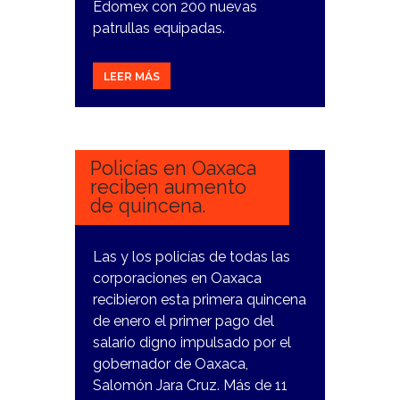
Edomex con 200 nuevas
patrullas equipadas.
LEER MÁS
16
ENERO,
2024
Policías en Oaxaca
reciben aumento
de quincena.
Las y los policías de todas las
corporaciones en Oaxaca
recibieron esta primera quincena
de enero el primer pago del
salario digno impulsado por el
gobernador de Oaxaca,
Salomón Jara Cruz. Más de 11