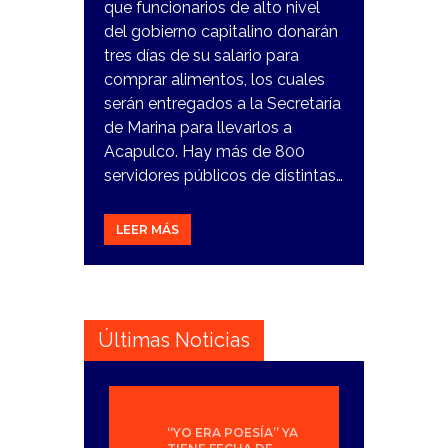
que funcionarios de alto nivel
del gobierno capitalino donarán
tres días de su salario para
comprar alimentos, los cuales
serán entregados a la Secretaría
de Marina para llevarlos a
Acapulco. Hay más de 800
servidores públicos de distintas…
LEER MÁS
Últimas Noticias
“YO ERA POESÍA” YA