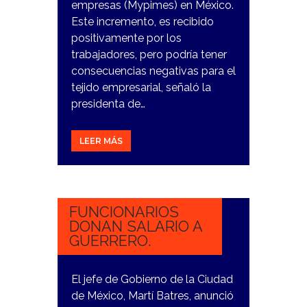
empresas (Mypimes) en México.
Este incremento, es recibido
positivamente por los
trabajadores, pero podría tener
consecuencias negativas para el
tejido empresarial, señaló la
presidenta de…
LEER MÁS
30
OCTUBRE,
2023
FUNCIONARIOS
DONAN SALARIO A
GUERRERO.
El jefe de Gobierno de la Ciudad
de México, Martí Batres, anunció