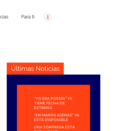
cias
Para ti
Últimas Noticias
“YO ERA POESÍA” YA
TIENE FECHA DE
ESTRENO
“EN MANOS AJENAS” YA
ESTÁ DISPONIBLE
UNA SORPRESA ESTÁ