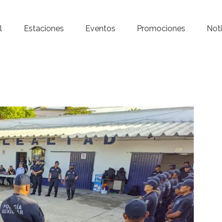
Inicio – Radio Crystal
l
Estaciones
Eventos
Promociones
Noti
Estaciones
Eventos
Promociones
Noticias
Para ti
Contacto