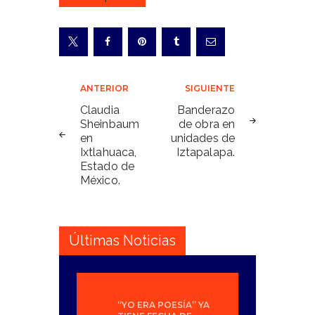
Navegación
ANTERIOR
SIGUIENTE
de
Claudia
Banderazo
Sheinbaum
de obra en
entradas
en
unidades de
Ixtlahuaca,
Iztapalapa.
Estado de
México.
Últimas Noticias
“YO ERA POESÍA” YA