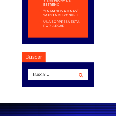
TIENE FECHA DE
ESTRENO
“EN MANOS AJENAS”
YA ESTÁ DISPONIBLE
UNA SORPRESA ESTÁ
POR LLEGAR
Buscar
Buscar: