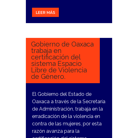
LEER MÁS
13
FEBRERO,
2024
Gobierno de Oaxaca
trabaja en
certificación del
sistema Espacio
Libre de Violencia
de Género.
El Gobierno del Estado de
Oaxaca a través de la Secretaría
de Administración, trabaja en la
erradicación de la violencia en
contra de las mujeres, por esta
razón avanza para la