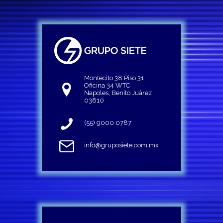
Montecito 38 Piso 31
Oficina 34 WTC
Napoles, Benito Juárez
03810
(55) 9000 0787
info@gruposiete.com.mx