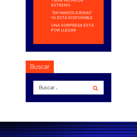
TIENE FECHA DE
ESTRENO
“EN MANOS AJENAS”
YA ESTÁ DISPONIBLE
UNA SORPRESA ESTÁ
POR LLEGAR
Buscar
Buscar: