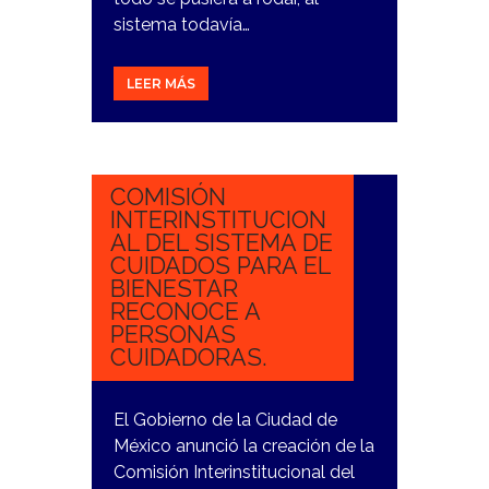
sistema todavía…
LEER MÁS
25
OCTUBRE,
2023
COMISIÓN
INTERINSTITUCION
AL DEL SISTEMA DE
CUIDADOS PARA EL
BIENESTAR
RECONOCE A
PERSONAS
CUIDADORAS.
El Gobierno de la Ciudad de
México anunció la creación de la
Comisión Interinstitucional del