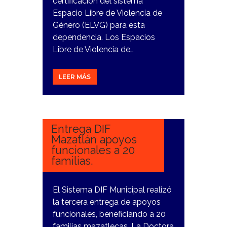
certificación del sistema
Espacio Libre de Violencia de
Género (ELVG) para esta
dependencia. Los Espacios
Libre de Violencia de…
LEER MÁS
23
ENERO,
2024
Entrega DIF
Mazatlán apoyos
funcionales a 20
familias.
El Sistema DIF Municipal realizó
la tercera entrega de apoyos
funcionales, beneficiando a 20
familias mazatlecas. La Doctora