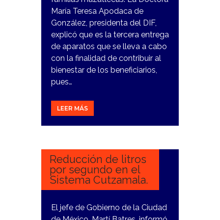
María Teresa Apodaca de
González, presidenta del DIF,
explicó que es la tercera entrega
de aparatos que se lleva a cabo
con la finalidad de contribuir al
bienestar de los beneficiarios,
pues…
LEER MÁS
15
ENERO,
2024
Reducción de litros
por segundo en el
Sistema Cutzamala.
El jefe de Gobierno de la Ciudad
de México, Martí Batres, informó