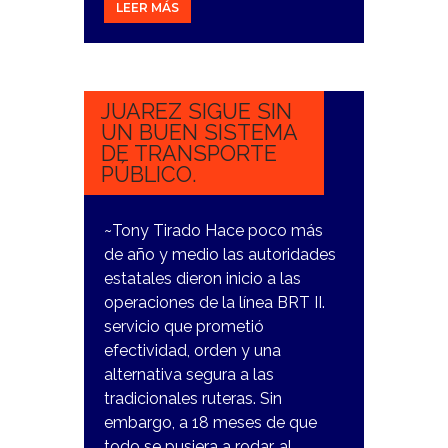
LEER MÁS
7
NOVIEMBRE,
2023
JUAREZ SIGUE SIN
UN BUEN SISTEMA
DE TRANSPORTE
PÚBLICO.
~Tony Tirado Hace poco más
de año y medio las autoridades
estatales dieron inicio a las
operaciones de la línea BRT II.
servicio que prometió
efectividad, orden y una
alternativa segura a las
tradicionales ruteras. Sin
embargo, a 18 meses de que
todo se pusiera a rodar, al