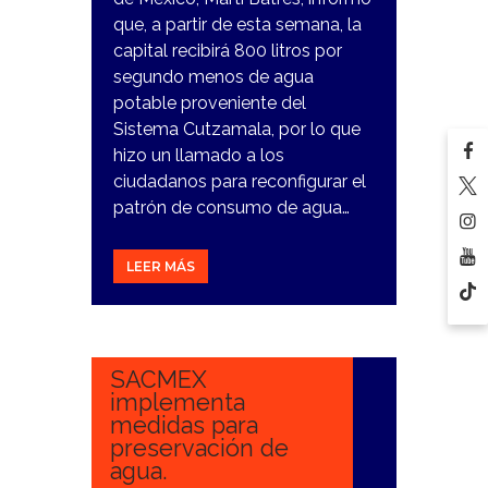
que, a partir de esta semana, la
capital recibirá 800 litros por
segundo menos de agua
potable proveniente del
Sistema Cutzamala, por lo que
hizo un llamado a los
ciudadanos para reconfigurar el
patrón de consumo de agua…
LEER MÁS
12
DICIEMBRE,
2023
SACMEX
implementa
medidas para
preservación de
agua.