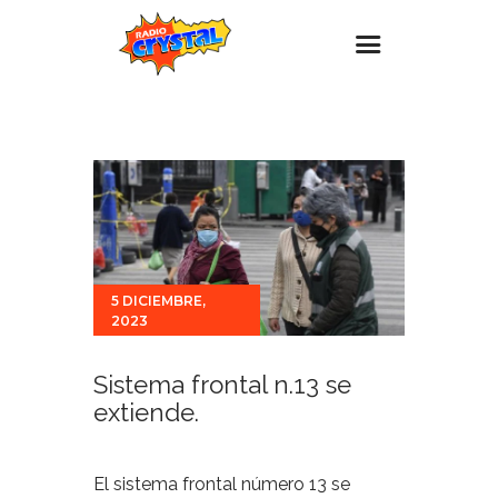
Inicio – Radio Crystal
Estaciones
Eventos
Promociones
Noticias
5 DICIEMBRE,
2023
Para ti
Contacto
Sistema frontal n.13 se
extiende.
El sistema frontal número 13 se