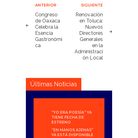
Navegación
ANTERIOR
SIGUIENTE
de
Congreso
Renovación
de Oaxaca
en Toluca:
entradas
Celebra la
Nuevos
Esencia
Directores
Gastronómi
Generales
ca
en la
Administraci
ón Local
Últimas Noticias
“YO ERA POESÍA” YA
TIENE FECHA DE
ESTRENO
“EN MANOS AJENAS”
YA ESTÁ DISPONIBLE