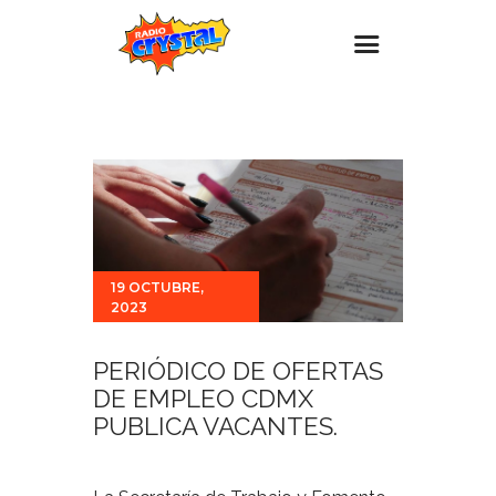
Inicio – Radio Crystal
Estaciones
Eventos
Promociones
Noticias
19 OCTUBRE,
2023
Para ti
Contacto
PERIÓDICO DE OFERTAS
DE EMPLEO CDMX
PUBLICA VACANTES.