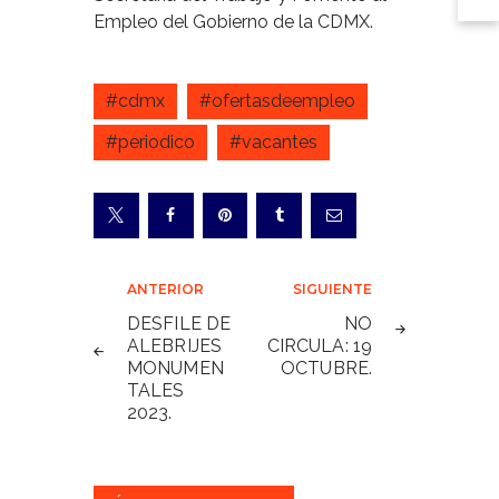
Empleo del Gobierno de la CDMX.
#cdmx
#ofertasdeempleo
#periodico
#vacantes
Navegación
ANTERIOR
SIGUIENTE
de
DESFILE DE
NO
ALEBRIJES
CIRCULA: 19
entradas
MONUMEN
OCTUBRE.
TALES
2023.