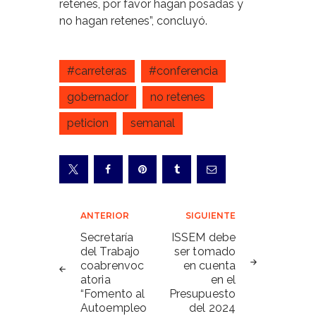
retenes, por favor hagan posadas y
no hagan retenes”, concluyó.
#carreteras
#conferencia
gobernador
no retenes
peticion
semanal
Navegación
ANTERIOR
SIGUIENTE
de
Secretaría
ISSEM debe
del Trabajo
ser tomado
entradas
coabrenvoc
en cuenta
atoria
en el
“Fomento al
Presupuesto
Autoempleo
del 2024