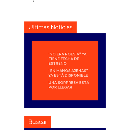
”
Últimas Noticias
“YO ERA POESÍA” YA
TIENE FECHA DE
ESTRENO
“EN MANOS AJENAS”
YA ESTÁ DISPONIBLE
UNA SORPRESA ESTÁ
POR LLEGAR
Buscar