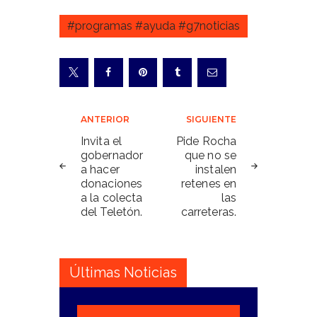
#programas #ayuda #g7noticias
Navegación
ANTERIOR
SIGUIENTE
de
Invita el
Pide Rocha
gobernador
que no se
entradas
a hacer
instalen
donaciones
retenes en
a la colecta
las
del Teletón.
carreteras.
Últimas Noticias