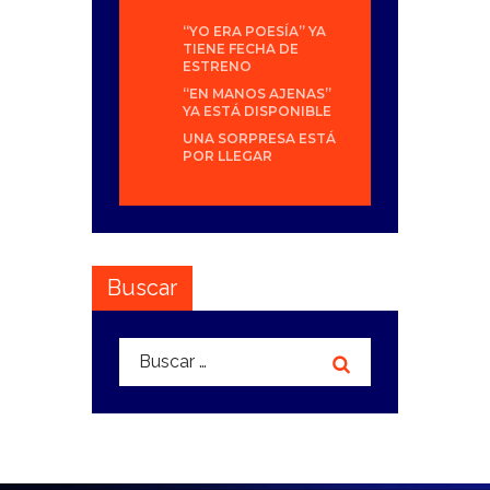
“YO ERA POESÍA” YA
TIENE FECHA DE
ESTRENO
“EN MANOS AJENAS”
YA ESTÁ DISPONIBLE
UNA SORPRESA ESTÁ
POR LLEGAR
Buscar
Buscar: