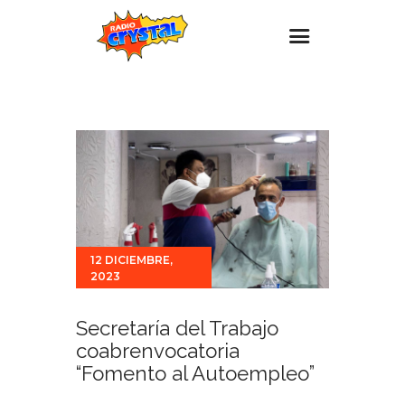
Inicio – Radio Crystal
Estaciones
Eventos
Promociones
Noticias
12 DICIEMBRE,
Para ti
2023
Contacto
Secretaría del Trabajo
coabrenvocatoria
“Fomento al Autoempleo”