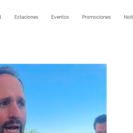
Inicio – Radio Crystal
l
Estaciones
Eventos
Promociones
Noti
Estaciones
Eventos
Promociones
Noticias
Para ti
Contacto