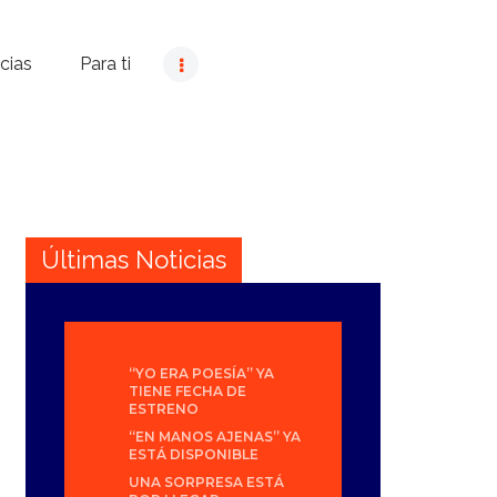
cias
Para ti
Últimas Noticias
“YO ERA POESÍA” YA
TIENE FECHA DE
ESTRENO
“EN MANOS AJENAS” YA
ESTÁ DISPONIBLE
UNA SORPRESA ESTÁ