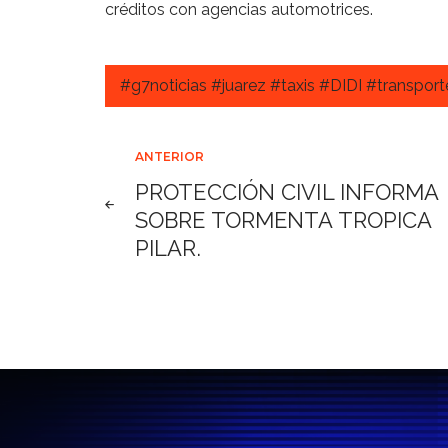
créditos con agencias automotrices.
#g7noticias #juarez #taxis #DIDI #transport
Navegación
ANTERIOR
PROTECCIÓN CIVIL INFORMA
de
SOBRE TORMENTA TROPICA
PILAR.
entradas