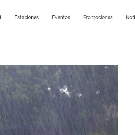
Inicio – Radio Crystal
l
Estaciones
Eventos
Promociones
Noti
Estaciones
Eventos
Promociones
Noticias
Para ti
Contacto