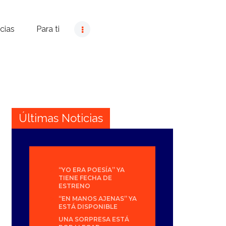
cias
Para ti
Últimas Noticias
“YO ERA POESÍA” YA
TIENE FECHA DE
ESTRENO
“EN MANOS AJENAS” YA
ESTÁ DISPONIBLE
UNA SORPRESA ESTÁ