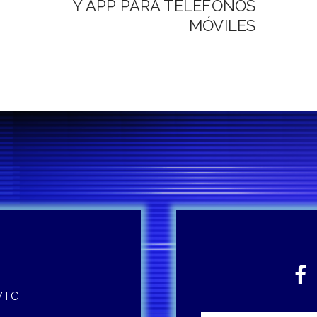
Y APP PARA TELÉFONOS
MÓVILES
 WTC