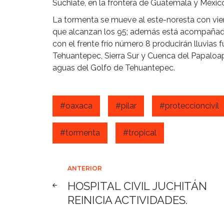
Suchiate, en la frontera de Guatemala y México
La tormenta se mueve al este-noresta con vie
que alcanzan los 95; además está acompañad
con el frente frío número 8 producirán lluvias 
Tehuantepec, Sierra Sur y Cuenca del Papaloapa
aguas del Golfo de Tehuantepec.
#oaxaca
#pilar
#proteccioncivil
#tormenta
#tropical
Navegación
ANTERIOR
HOSPITAL CIVIL JUCHITÁN
de
REINICIA ACTIVIDADES.
entradas