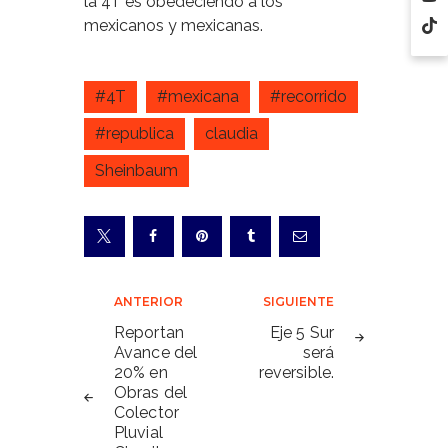
la 4T es obedeciendo a los
mexicanos y mexicanas.
#4T
#mexicana
#recorrido
#republica
claudia
Sheinbaum
Navegación
ANTERIOR
SIGUIENTE
de
Reportan
Eje 5 Sur
Avance del
será
entradas
20% en
reversible.
Obras del
Colector
Pluvial