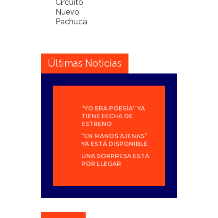
Circuito
Nuevo
Pachuca
Últimas Noticias
“YO ERA POESÍA” YA
TIENE FECHA DE
ESTRENO
“EN MANOS AJENAS”
YA ESTÁ DISPONIBLE
UNA SORPRESA ESTÁ
POR LLEGAR