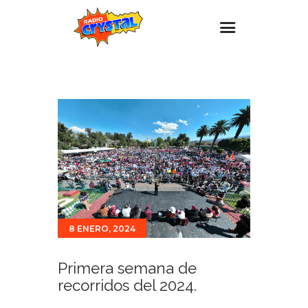
Inicio – Radio Crystal
Estaciones
Eventos
Promociones
Noticias
Para ti
Contacto
8 ENERO, 2024
Primera semana de
recorridos del 2024.