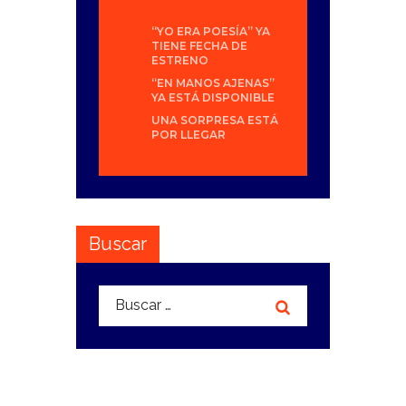
“YO ERA POESÍA” YA
TIENE FECHA DE
ESTRENO
“EN MANOS AJENAS”
YA ESTÁ DISPONIBLE
UNA SORPRESA ESTÁ
POR LLEGAR
Buscar
Buscar: