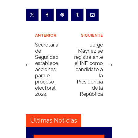
Navegación
ANTERIOR
SIGUIENTE
de
Secretaría
Jorge
de
Máynez se
entradas
Seguridad
registra ante
establece
el INE como
acciones
candidato a
para el
la
proceso
Presidencia
electoral
de la
2024
República
Últimas Noticias