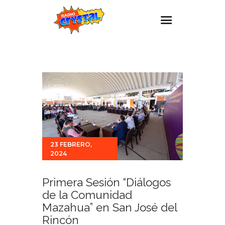
Inicio – Radio Crystal
Estaciones
Eventos
Promociones
Noticias
23 FEBRERO,
Para ti
2024
Contacto
Primera Sesión “Diálogos
de la Comunidad
Mazahua” en San José del
Rincón