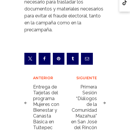
necesario para trasladar los
documentos y materiales necesarios
para evitar el fraude electoral, tanto
en la campaña como en la
precampaña.
Navegación
ANTERIOR
SIGUIENTE
de
Entrega de
Primera
Tarjetas del
Sesión
entradas
programa
“Diálogos
Mujeres con
de la
Bienestar y
Comunidad
Canasta
Mazahua”
Básica en
en San José
Tultepec
del Rincón