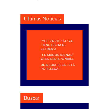
Últimas Noticias
“YO ERA POESÍA” YA
TIENE FECHA DE
ESTRENO
“EN MANOS AJENAS”
YA ESTÁ DISPONIBLE
UNA SORPRESA ESTÁ
POR LLEGAR
Buscar