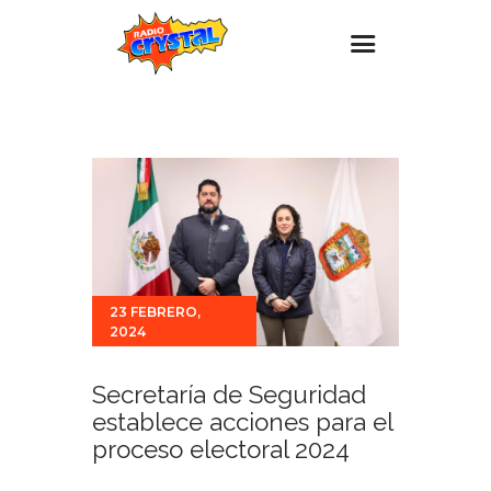
Inicio – Radio Crystal
Estaciones
Eventos
Promociones
Noticias
23 FEBRERO,
Para ti
2024
Contacto
Secretaría de Seguridad
establece acciones para el
proceso electoral 2024