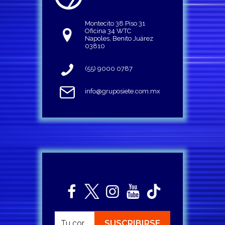
Montecito 38 Piso 31
Oficina 34 WTC
Napoles, Benito Juárez
03810
(55) 9000 0787
info@gruposiete.com.mx