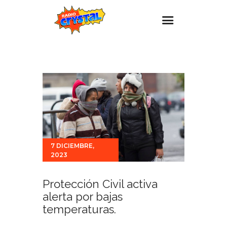
Inicio – Radio Crystal
Estaciones
Eventos
Promociones
Noticias
7 DICIEMBRE,
Para ti
2023
Contacto
Protección Civil activa
alerta por bajas
temperaturas.