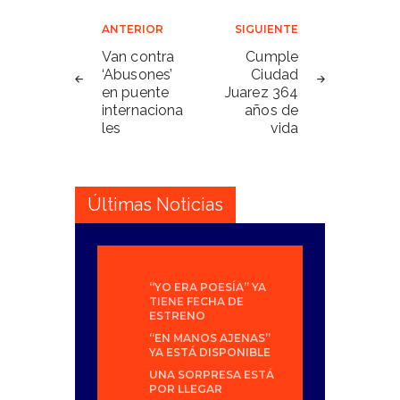
Navegación
ANTERIOR
SIGUIENTE
de
Van contra
Cumple
‘Abusones’
Ciudad
entradas
en puente
Juarez 364
internaciona
años de
les
vida
Últimas Noticias
“YO ERA POESÍA” YA
TIENE FECHA DE
ESTRENO
“EN MANOS AJENAS”
YA ESTÁ DISPONIBLE
UNA SORPRESA ESTÁ
POR LLEGAR