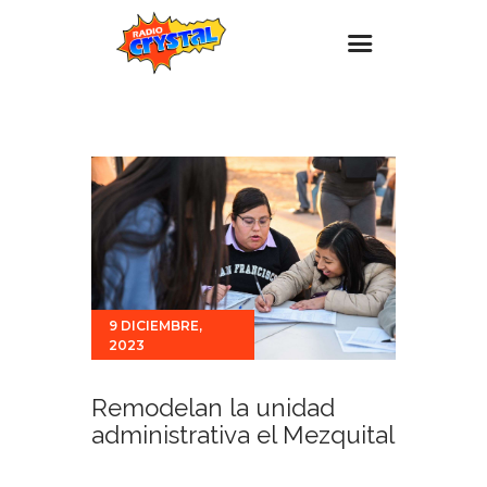
Inicio – Radio Crystal
Estaciones
Eventos
Promociones
Noticias
Para ti
9 DICIEMBRE,
2023
Contacto
Remodelan la unidad
administrativa el Mezquital