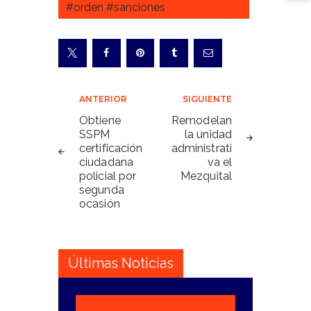
#orden #sanciones
Navegación
ANTERIOR
SIGUIENTE
de
Obtiene
Remodelan
SSPM
la unidad
entradas
certificación
administrati
ciudadana
va el
policial por
Mezquital
segunda
ocasión
Últimas Noticias