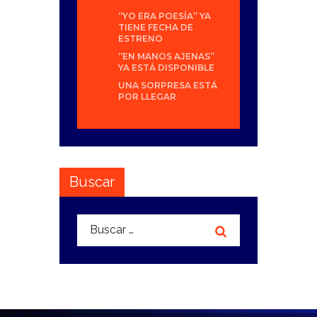
“YO ERA POESÍA” YA
TIENE FECHA DE
ESTRENO
“EN MANOS AJENAS”
YA ESTÁ DISPONIBLE
UNA SORPRESA ESTÁ
POR LLEGAR
Buscar
Buscar: