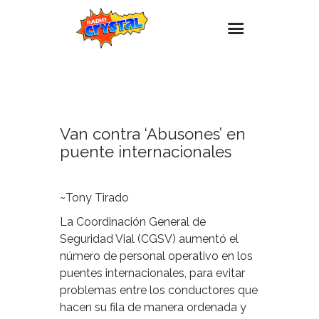
9
DICIEMBRE,
Inicio – Radio Crystal
2023
Estaciones
Van contra ‘Abusones’ en
Eventos
puente internacionales
Promociones
Noticias
~Tony Tirado
Para ti
La Coordinación General de
Contacto
Seguridad Vial (CGSV) aumentó el
número de personal operativo en los
puentes internacionales, para evitar
problemas entre los conductores que
hacen su fila de manera ordenada y