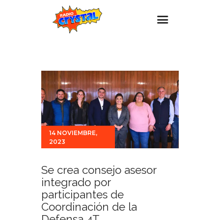
Inicio – Radio Crystal
Estaciones
Eventos
Promociones
Noticias
14 NOVIEMBRE,
2023
Para ti
Contacto
Se crea consejo asesor
integrado por
participantes de
Coordinación de la
Defensa 4T.