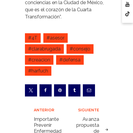
conciencias en la Ciudad de México,
que es el corazón de la Cuarta
Transformación”.
#4T
#asesor
#clarabrugada
#consejo
#creacion
#defensa
#harfuch
Navegación
ANTERIOR
SIGUIENTE
de
Importante
Avanza
Prevenir
propuesta
entradas
Enfermedad
de