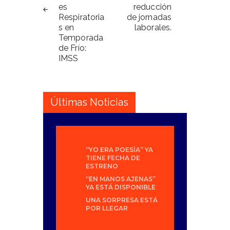
es
reducción
Respiratoria
de jornadas
s en
laborales.
Temporada
de Frío:
IMSS
Últimas Noticias
“YO ERA POESÍA” YA
TIENE FECHA DE
ESTRENO
“EN MANOS AJENAS”
YA ESTÁ DISPONIBLE
UNA SORPRESA ESTÁ
POR LLEGAR