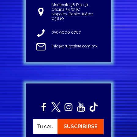
Montecito 38 Piso 31
Oficina 34 WTC
Napoles, Benito Juárez
03810
(55) 9000 0787
info@gruposiete.com.mx