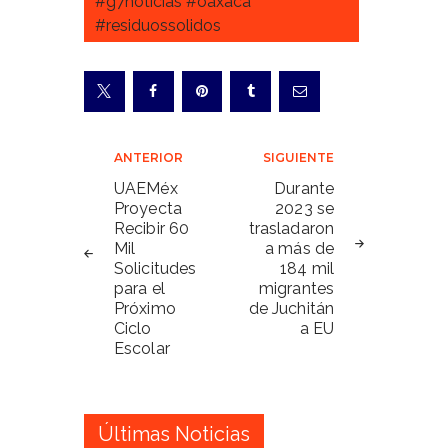
#g7noticias #oaxaca
#residuossolidos
Navegación
ANTERIOR
SIGUIENTE
de
UAEMéx
Durante
Proyecta
2023 se
entradas
Recibir 60
trasladaron
Mil
a más de
Solicitudes
184 mil
para el
migrantes
Próximo
de Juchitán
Ciclo
a EU
Escolar
Últimas Noticias