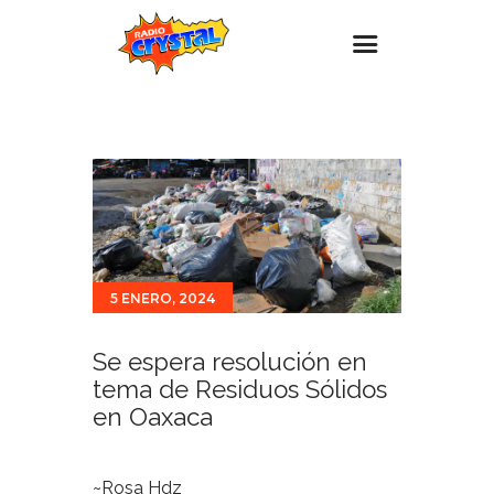
Inicio – Radio Crystal
Estaciones
Eventos
Promociones
Noticias
5 ENERO, 2024
Para ti
Se espera resolución en
Contacto
tema de Residuos Sólidos
en Oaxaca
~Rosa Hdz