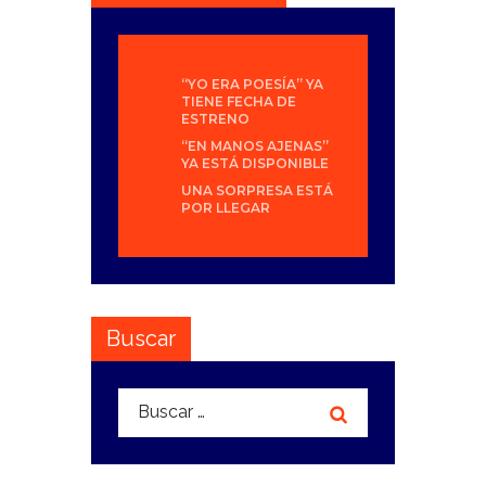
“YO ERA POESÍA” YA
TIENE FECHA DE
ESTRENO
“EN MANOS AJENAS”
YA ESTÁ DISPONIBLE
UNA SORPRESA ESTÁ
POR LLEGAR
Buscar
Buscar: