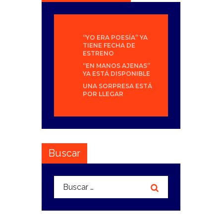
“YO ERA POESÍA” YA
TIENE FECHA DE
ESTRENO
“EN MANOS AJENAS”
YA ESTÁ DISPONIBLE
UNA SORPRESA ESTÁ
POR LLEGAR
Buscar
Buscar: