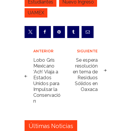
Estudiantes
Nuevo Ingreso
UAMEX
Navegación
ANTERIOR
SIGUIENTE
de
Lobo Gris
Se espera
Mexicano
resolución
entradas
‘Ach’ Viaja a
en tema de
Estados
Residuos
Unidos para
Sólidos en
Impulsar la
Oaxaca
Conservació
n
Últimas Noticias