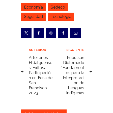
Economía
Sedeco
Seguridad
Tecnología
Navegación
ANTERIOR
SIGUIENTE
de
Artesanos
Impulsan
Hidalguense
Diplomado
entradas
s, Exitosa
“Fundament
Participació
os para la
n en Feria de
Interpretaci
San
ón de
Francisco
Lenguas
2023
Indígenas