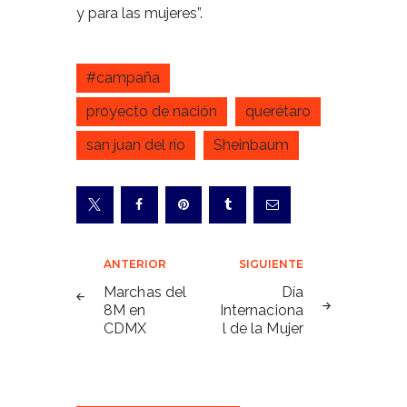
y para las mujeres”.
#campaña
proyecto de nación
querétaro
san juan del río
Sheinbaum
Navegación
ANTERIOR
SIGUIENTE
de
Marchas del
Día
8M en
Internaciona
entradas
CDMX
l de la Mujer