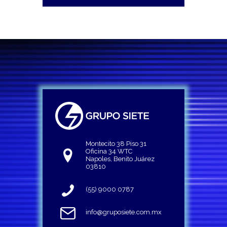
Montecito 38 Piso 31
Oficina 34 WTC
Napoles, Benito Juárez
03810
(55) 9000 0787
info@gruposiete.com.mx