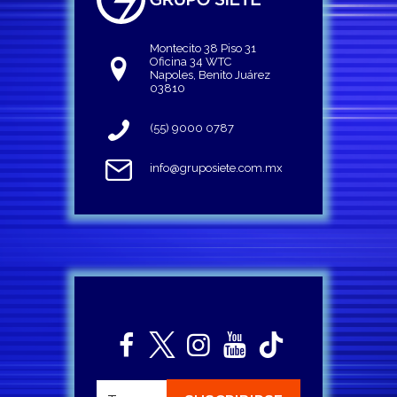
Montecito 38 Piso 31
Oficina 34 WTC
Napoles, Benito Juárez
03810
(55) 9000 0787
info@gruposiete.com.mx