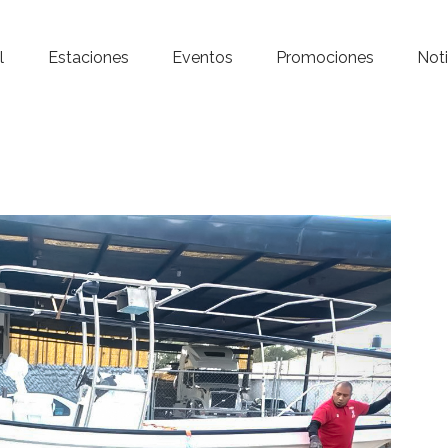
Inicio – Radio Crystal
l
Estaciones
Eventos
Promociones
Noti
Estaciones
Eventos
Promociones
Noticias
Para ti
Contacto